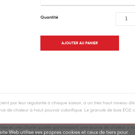
Quantité
AJOUTER AU PANIER
cient par leur régularité à chaque saison, à un très haut niveau d’e
rce de chaleur à haut pouvoir calorifique. Le granulé de bois EO2 c
tise et une charte qualité garantissant une source de chaleur à hau
site Web utilise ses propres cookies et ceux de tiers pour
listes du combustible.