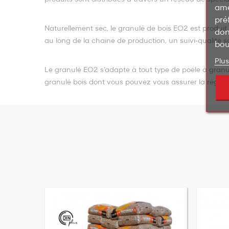
amé
pré
Naturellement sec, le granulé de bois EO2 est produit à
don
au long de la chaîne de production, un suivi-qualité s
bou
Plus
Le granulé EO2 s’adapte à tout type de poêle à granul
granulé bois dont vous pouvez vous assurer la régula