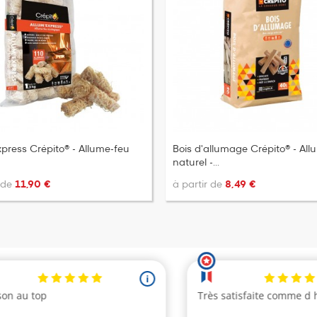
xpress Crépito® - Allume-feu
Bois d'allumage Crépito® - All
naturel -...
r de
11,90 €
à partir de
8,49 €