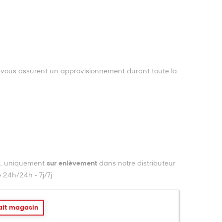
2 vous assurent un approvisionnement durant toute la
on, uniquement
sur enlèvement
dans
notre distributeur
e 24h/24h - 7j/7j
ait magasin