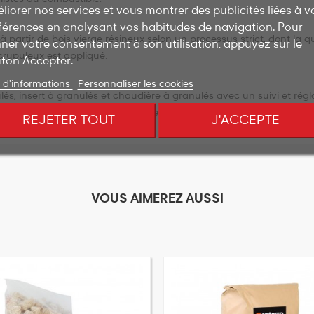
liorer nos services et vous montrer des publicités liées à v
férences en analysant vos habitudes de navigation. Pour
 partir de bois vierge résineux selon un processus strict, dont la qu
ner votre consentement à son utilisation, appuyez sur le
crupuleux est appliqué.
ton Accepter.
 d'informations
Personnaliser les cookies
és, insert à granulés et chaudière à granulés avec un suivi et régl
rité, EO2 vous offre une saison de chauffe sans encombre.
REJETER TOUT
J'ACCEPTE
VOUS AIMEREZ AUSSI