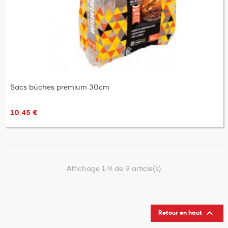
Sacs bûches premium 30cm
10,45 €
Affichage 1-9 de 9 article(s)

Retour en haut