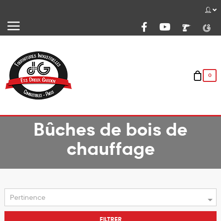
Basculer
☰
la
navigation
0
Bûches de bois de
chauffage

Pertinence
FILTRER