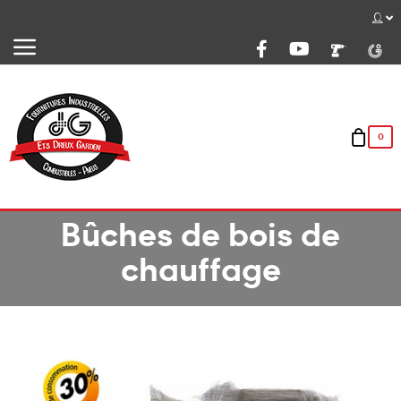
Basculer
☰
la
navigation
0
Bûches de bois de
chauffage