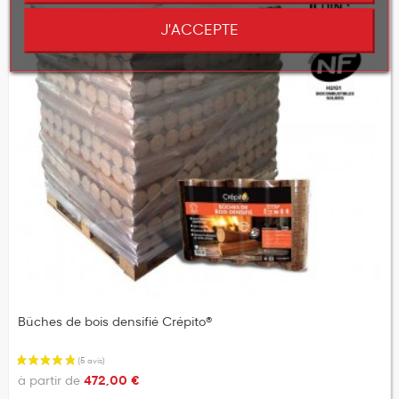
J'ACCEPTE
Bûches de bois densifié Crépito®
à partir de
472,00 €