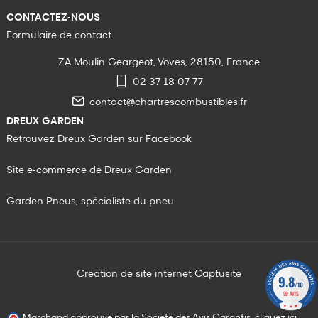
CONTACTEZ-NOUS
Formulaire de contact
ZA Moulin Geargeot, Voves, 28150, France
02 37 18 07 77
contact@chartrescombustibles.fr
DREUX GARDEN
Retrouvez Dreux Garden sur Facebook
Site e-commerce de Dreux Garden
Garden Pneus, spécialiste du pneu
Création de site internet Captusite
9.8
/10
99 AVIS
Marchand approuvé par la Société des Avis Garantis,
cliquez ici