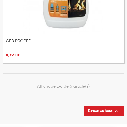
GEB PROPFEU
8,791 €
Affichage 1-6 de 6 article(s)

Retour en haut