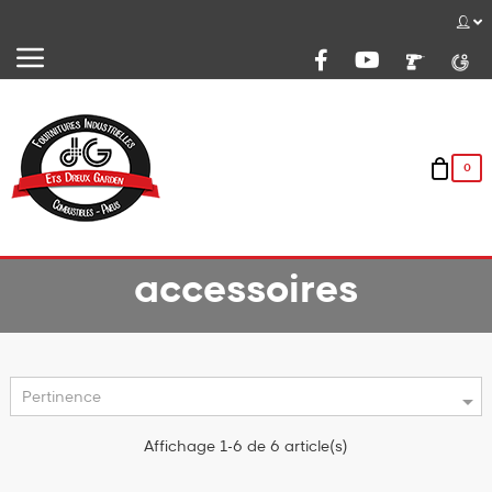
Basculer
☰
la
navigation
0
accessoires

Pertinence
Affichage 1-6 de 6 article(s)