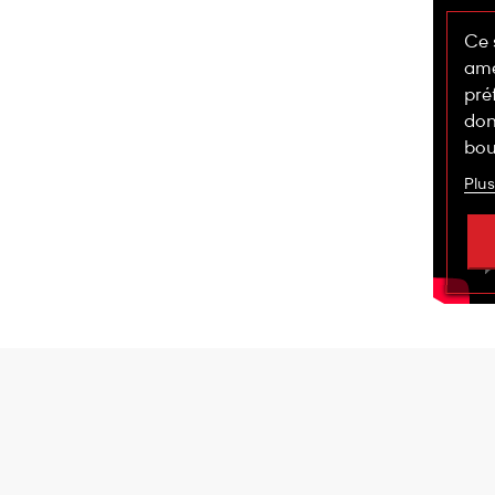
Ce 
amé
pré
don
bou
Plus