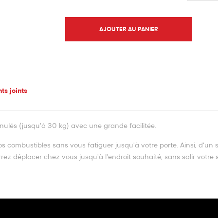
AJOUTER AU PANIER
s joints
nulés (jusqu'à 30 kg) avec une grande facilitée.
os combustibles sans vous fatiguer jusqu'à votre porte. Ainsi, d'un 
z déplacer chez vous jusqu'à l'endroit souhaité, sans salir votre s