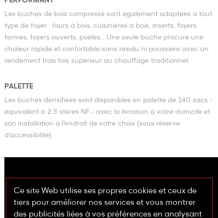
PERFORMANT
Les bûches de bois compressé sont également adaptées à tout
type de foyer : fours à bois, cuisinières à bois, inserts, foyers
fermés, foyers ouverts, poêles... Une seule bûche procure une
chaleur rapide et confortable sans résidu ni poussière avec un
rendement trois fois supérieur au chauffage traditionnel.
PALETTE
Les bûches densifiées sont disponibles en palette de 140 sacs -
équivalent à 2,3 stères NF - avec la livraison à votre domicile et
son installation à l’endroit de votre choix (sous réserve
d’accessibilité).
Ce site Web utilise ses propres cookies et ceux de
tiers pour améliorer nos services et vous montrer
des publicités liées à vos préférences en analysant