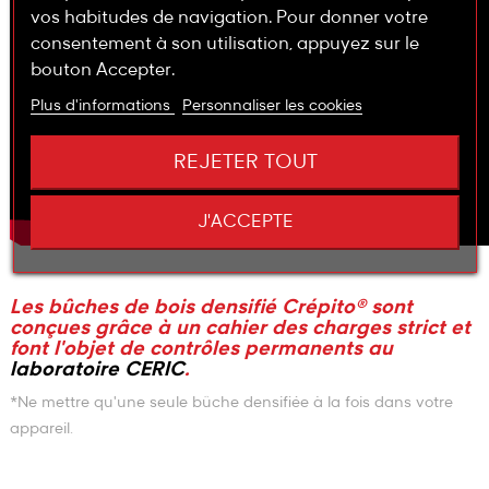
vos habitudes de navigation. Pour donner votre
consentement à son utilisation, appuyez sur le
bouton Accepter.
Plus d'informations
Personnaliser les cookies
REJETER TOUT
J'ACCEPTE
Les bûches de bois densifié Crépito® sont
conçues grâce à un cahier des charges strict et
font l'objet de contrôles permanents au
laboratoire CERIC
.
*Ne mettre qu'une seule bûche densifiée à la fois dans votre
appareil.