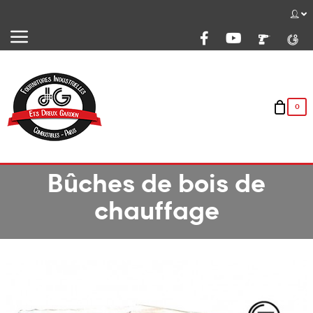
Basculer
☰
la
navigation
0
Bûches de bois de
chauffage