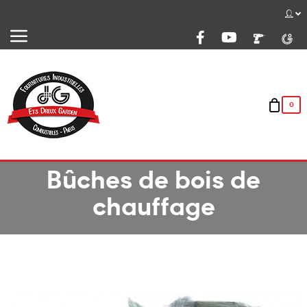
Basculer
☰
la
navigation
0
Bûches de bois de
chauffage