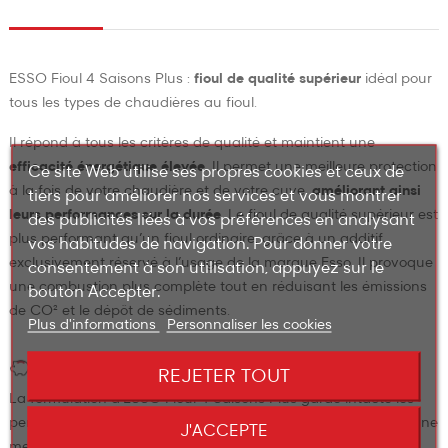
ESSO Fioul 4 Saisons Plus :
fioul de qualité supérieur
idéal pour
tous les types de chaudières au fioul.
Il répond à tous les critères de qualité et maintient une
efficacité énergétique élevée
. Il permet une meilleure protection
Ce site Web utilise ses propres cookies et ceux de
à la fois de votre chaudière et de votre cuve,
améliorant ainsi
tiers pour améliorer nos services et vous montrer
leurs performances sur la durée
. Le fioul de qualité supérieur est
des publicités liées à vos préférences en analysant
plus performant qu’un fioul ordinaire, grâce à un additif
vos habitudes de navigation. Pour donner votre
exclusivement réservé à l’usage de la marque Esso. Il provoque
consentement à son utilisation, appuyez sur le
une combustion plus complète tout en réduisant les émissions
bouton Accepter.
de CO² et le dépôt de sédiments.
Plus d'informations
Personnaliser les cookies
ÉCONOMIQUE
REJETER TOUT
La formulation d'ESSO Fioul 4 Saisons Plus garde intacte les
performances de votre chaudière. Ce fioul premium permet une
J'ACCEPTE
meilleure stabilité du produit au stockage et garde propre le