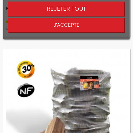
REJETER TOUT
Bûches de bois Crépito® Premium - 30 cm
J'ACCEPTE
à partir de
329,00 €
(1 avis)