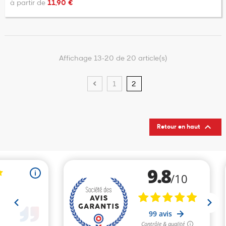
à partir de
11,90 €
Affichage 13-20 de 20 article(s)
1
2

Retour en haut
(1 avis)