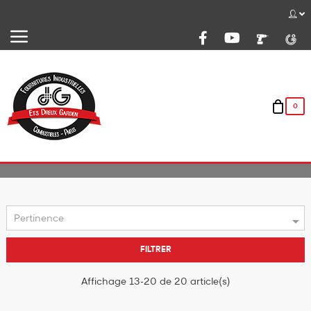
Basculer
☰
la
navigation
0

Pertinence
FILTRER
Affichage 13-20 de 20 article(s)